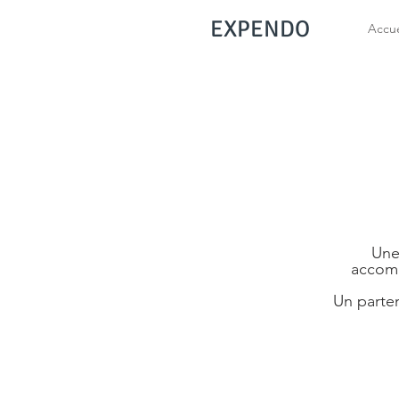
EXPENDO
Accue
Une
accomp
Un parten